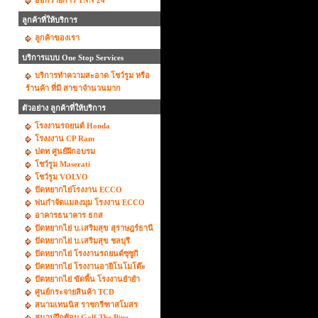
ออกรายการ TNN 24
ลูกค้าที่ให้บริการ
ลูกค้าของเรา
บริการแบบ One Stop Services
บริการทำความสะอาด โชว์รูม หรือ
ร้านค้า ที่มี สาขาจำนวนมาก
ตัวอย่าง ลูกค้าที่ให้บริการ
โรงงานรถยนต์ Honda
โรงงงาน CP Ram
ปตท ศูนย์ฝีกอบรม
โชว์รูม Maserati
โชว์รูม VOLVO
ปัดหยากไย่โรงงาน ECCO
พ่นกำจัดแมลงมุม โรงงาน ECCO
อาคารธนาคาร ธกส
ปัดหยากไย่ บ.เสริมสุข สุราษฎร์ธานี
ปัดหยากไย่ บ.เสริมสุข ชลบุรี
ปัดหยากไย่ โรงงานรถยนต์ซุซูกิ
ปัดหยากไย่ โรงงานอายิโนโมโต๊ะ
ปัดหยากไย่ ขัดพื้น โรงงานยำยำ
ศูนย์กระจายสินค้า TCD
สนามเทนนิส ราชกรีฑาสโมสร
สนามฝึกซ้อม Golf The Pine