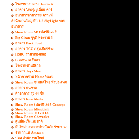
โรงงานกระดาษ Double A
อาคาร ไทยรุ่งยูเนี่ยน คาร์
ธนาคารอาคารสงเคราะห์
สำนักงานใหญ่ ตึก 1-2 SkyLight รอบ
ธนาคาร
Show Room SB เฟอร์นิเจอร์
Big Clean ซูซุกิ พระราม 3
อาคาร Pack Food
อาคาร TCC กลุ่มเบียร์ช้าง
HSBC สาขาทองหล่อ
เอสเพนาด รัชดา
โรงงานซานมิเกล
อาคาร Toys Mart
หน้ากากร้าน Home Work
Show Room ซีเมนต์ไทย ทั่วประเทศ
อาคาร ธนชาต
ตึกอาคาร สูง 44 ชั้น
อาคาร Rose Media
Show Room เฟอร์นิเจอร์ Concept
Show Room Mitsubishi
Show Room TOYOTA
Show Room Chevrolet
ศูนย์มะเร็งแห่งชาติ
ตึกใหม่ กรมการประกันภัย รัชดา 32
ร้านกาแฟ Amazon
ปตท.สำนักงานใหญ่