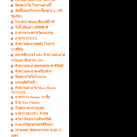
ปัดหยากไย่ โรงงานคาลบี้
ขัดพื้นลงแว็กกระเบื้องยาง บ. เกจิ
ซังเกียว
กระจกภายนอก ตึกเดลินิวส์
ถังน้ำมันเตา บริษัทคิวพี
อาคารกระทรวงวัฒนธรรม
อาคาร ZULEX
ทำความสะอาดผนัง โรงงาน
บางยี่ขัน
ลอกสติกเกอร์ และ ทำความสะอาด
ภายนอก ตึกสาขา AIS
ทำความสะอาดพรรคประชาธิปัตย์
ทำความสะอาดเครื่องจักร
ปัดหยากไย่ในโรงงาน
บมจ.ผลิตไฟฟ้า
ทำความสะอาด Show Room
TOYOTA
อาคาร Exchange 34 ชั้น
ป้าย True Fitness
ป้ายธนาคารกรุงเทพ
อาคาร BIOTEC สวทช.
สาขา อิออน ธนสินทรัพย์
อาคารวิทยาศาสตร์สิรินธร
เสามงคล วัดพระธรรมกาย สูง 55
เมตร